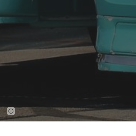
Page
Report abuse
updated