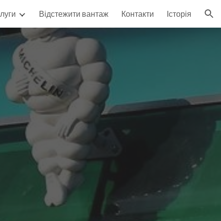
луги
Відстежити вантаж
Контакти
Історія
ion